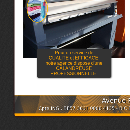
Pour un service de
QUALITE et EFFICACE,
notre agence dispose d'une
CALANDREUSE
PROFESSIONNELLE.
Avenue R
Cpte ING : BE57 3631 0008 4135 - BI